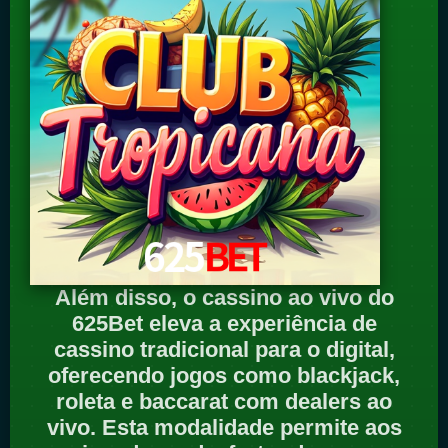
Além disso, o cassino ao vivo do
625Bet eleva a experiência de
cassino tradicional para o digital,
oferecendo jogos como blackjack,
roleta e baccarat com dealers ao
vivo. Esta modalidade permite aos