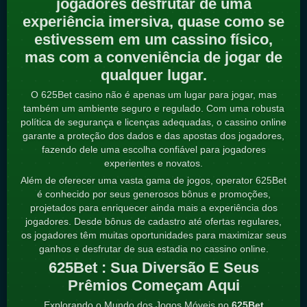
jogadores desfrutar de uma
experiência imersiva, quase como se
estivessem em um cassino físico,
mas com a conveniência de jogar de
qualquer lugar.
O 625Bet casino não é apenas um lugar para jogar, mas
também um ambiente seguro e regulado. Com uma robusta
política de segurança e licenças adequadas, o cassino online
garante a proteção dos dados e das apostas dos jogadores,
fazendo dele uma escolha confiável para jogadores
experientes e novatos.
Além de oferecer uma vasta gama de jogos, operator 625Bet
é conhecido por seus generosos bônus e promoções,
projetados para enriquecer ainda mais a experiência dos
jogadores. Desde bônus de cadastro até ofertas regulares,
os jogadores têm muitas oportunidades para maximizar seus
ganhos e desfrutar de sua estadia no cassino online.
625Bet : Sua Diversão E Seus
Prêmios Começam Aqui
Explorando o Mundo dos Jogos Móveis no
625Bet