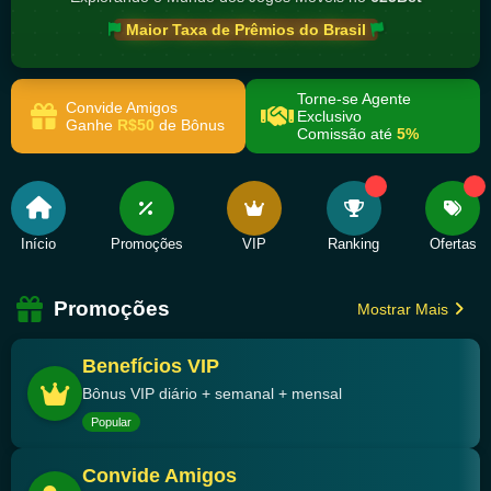
Maior Taxa de Prêmios do Brasil
Torne-se Agente
Convide Amigos
Exclusivo
Ganhe
R$50
de Bônus
Comissão até
5%
Início
Promoções
VIP
Ranking
Ofertas
Promoções
Mostrar Mais
Benefícios VIP
Bônus VIP diário + semanal + mensal
Popular
Convide Amigos