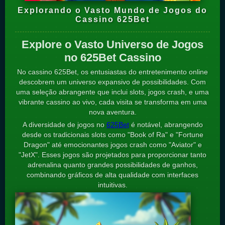
Explorando o Vasto Mundo de Jogos do
Cassino 625Bet
Explore o Vasto Universo de Jogos
no 625Bet Cassino
No cassino 625Bet, os entusiastas do entretenimento online
descobrem um universo expansivo de possibilidades. Com
uma seleção abrangente que inclui slots, jogos crash, e uma
vibrante cassino ao vivo, cada visita se transforma em uma
nova aventura.
A diversidade de jogos no
625Bet
é notável, abrangendo
desde os tradicionais slots como "Book of Ra" e "Fortune
Dragon" até emocionantes jogos crash como "Aviator" e
"JetX". Esses jogos são projetados para proporcionar tanto
adrenalina quanto grandes possibilidades de ganhos,
combinando gráficos de alta qualidade com interfaces
intuitivas.