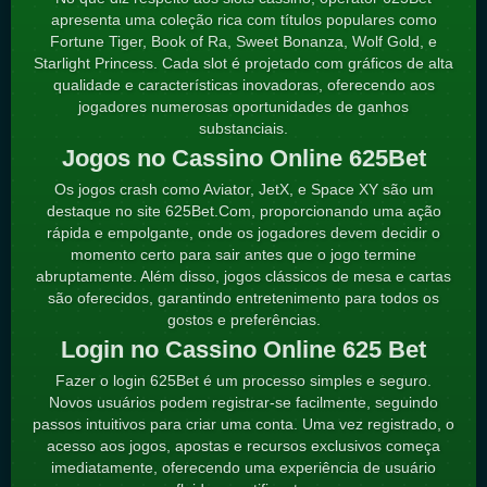
apresenta uma coleção rica com títulos populares como
Fortune Tiger, Book of Ra, Sweet Bonanza, Wolf Gold, e
Starlight Princess. Cada slot é projetado com gráficos de alta
qualidade e características inovadoras, oferecendo aos
jogadores numerosas oportunidades de ganhos
substanciais.
Jogos no Cassino Online 625Bet
Os jogos crash como Aviator, JetX, e Space XY são um
destaque no site 625Bet.Com, proporcionando uma ação
rápida e empolgante, onde os jogadores devem decidir o
momento certo para sair antes que o jogo termine
abruptamente. Além disso, jogos clássicos de mesa e cartas
são oferecidos, garantindo entretenimento para todos os
gostos e preferências.
Login no Cassino Online 625 Bet
Fazer o login 625Bet é um processo simples e seguro.
Novos usuários podem registrar-se facilmente, seguindo
passos intuitivos para criar uma conta. Uma vez registrado, o
acesso aos jogos, apostas e recursos exclusivos começa
imediatamente, oferecendo uma experiência de usuário